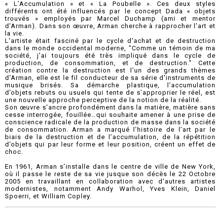
« L’Accumulation » et « La Poubelle ». Ces deux styles
différents ont été influencés par le concept Dada « objets
trouvés » employés par Marcel Duchamp (ami et mentor
d’Arman). Dans son œuvre, Arman cherche à rapprocher l’art et
la vie.
L'artiste était fasciné par le cycle d'achat et de destruction
dans le monde occidental moderne, "Comme un témoin de ma
société, j’ai toujours été très impliqué dans le cycle de
production, de consommation, et de destruction." Cette
création contre la destruction est l'un des grands thèmes
d'Arman, elle est le fil conducteur de sa série d'instruments de
musique brisés. Sa démarche plastique, l’accumulation
d’objets rebuts ou usuels qui tente de s’approprier le réel, est
une nouvelle approche perceptive de la notion de la réalité.
Son œuvre s’ancre profondément dans la matière, matière sans
cesse interrogée, fouillée…qui souhaite amener à une prise de
conscience radicale de la production de masse dans la société
de consommation. Arman a marqué l’histoire de l’art par le
biais de la destruction et de l’accumulation, de la répétition
d’objets qui par leur forme et leur position, créent un effet de
choc.
En 1961, Arman s’installe dans le centre de ville de New York,
où il passe le reste de sa vie jusque son décès le 22 Octobre
2005 en travaillant en collaboration avec d'autres artistes
modernistes, notamment Andy Warhol, Yves Klein, Daniel
Spoerri, et William Copley.