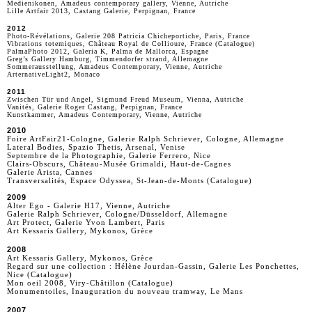
Medienikonen, Amadeus contemporary gallery, Vienne, Autriche
Lille Artfair 2013, Castang Galerie, Perpignan, France
2012
Photo-Révélations, Galerie 208 Patricia Chicheportiche, Paris, France
Vibrations totemiques, Château Royal de Collioure, France (Catalogue)
PalmaPhoto 2012, Galeria K, Palma de Mallorca, Espagne
Greg’s Gallery Hamburg, Timmendorfer strand, Allemagne
Sommerausstellung, Amadeus Contemporary, Vienne, Autriche
ArternativeLight2, Monaco
2011
Zwischen Tür und Angel, Sigmund Freud Museum, Vienna, Autriche
Vanités, Galerie Roger Castang, Perpignan, France
Kunstkammer, Amadeus Contemporary, Vienne, Autriche
2010
Foire ArtFair21-Cologne, Galerie Ralph Schriever, Cologne, Allemagne
Lateral Bodies, Spazio Thetis, Arsenal, Venise
Septembre de la Photographie, Galerie Ferrero, Nice
Clairs-Obscurs, Château-Musée Grimaldi, Haut-de-Cagnes
Galerie Arista, Cannes
Transversalités, Espace Odyssea, St-Jean-de-Monts (Catalogue)
2009
Alter Ego - Galerie H17, Vienne, Autriche
Galerie Ralph Schriever, Cologne/Düsseldorf, Allemagne
Art Protect, Galerie Yvon Lambert, Paris
Art Kessaris Gallery, Mykonos, Grèce
2008
Art Kessaris Gallery, Mykonos, Grèce
Regard sur une collection : Hélène Jourdan-Gassin, Galerie Les Ponchettes,
Nice (Catalogue)
Mon oeil 2008, Viry-Châtillon (Catalogue)
Monumentoiles, Inauguration du nouveau tramway, Le Mans
2007