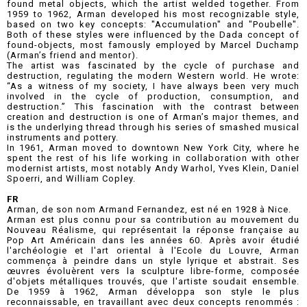
found metal objects, which the artist welded together. From
1959 to 1962, Arman developed his most recognizable style,
based on two key concepts: "Accumulation" and "Poubelle".
Both of these styles were influenced by the Dada concept of
found-objects, most famously employed by Marcel Duchamp
(Arman’s friend and mentor).
The artist was fascinated by the cycle of purchase and
destruction, regulating the modern Western world. He wrote:
“As a witness of my society, I have always been very much
involved in the cycle of production, consumption, and
destruction.” This fascination with the contrast between
creation and destruction is one of Arman’s major themes, and
is the underlying thread through his series of smashed musical
instruments and pottery.
In 1961, Arman moved to downtown New York City, where he
spent the rest of his life working in collaboration with other
modernist artists, most notably Andy Warhol, Yves Klein, Daniel
Spoerri, and William Copley.
FR
Arman, de son nom Armand Fernandez, est né en 1928 à Nice.
Arman est plus connu pour sa contribution au mouvement du
Nouveau Réalisme, qui représentait la réponse française au
Pop Art Américain dans les années 60. Après avoir étudié
l'archéologie et l'art oriental à l'Ecole du Louvre, Arman
commença à peindre dans un style lyrique et abstrait. Ses
œuvres évoluèrent vers la sculpture libre-forme, composée
d'objets métalliques trouvés, que l'artiste soudait ensemble.
De 1959 à 1962, Arman développa son style le plus
reconnaissable, en travaillant avec deux concepts renommés :