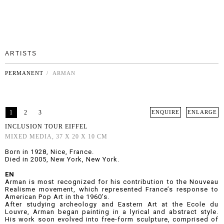
ARTISTS
PERMANENT
/ ARMAN
1
2
3
ENQUIRE
ENLARGE
INCLUSION TOUR EIFFEL
MIXED MEDIA, 37 X 20 X 10 CM
Born in 1928, Nice, France.
Died in 2005, New York, New York.
EN
Arman is most recognized for his contribution to the Nouveau
Realisme movement, which represented France’s response to
American Pop Art in the 1960’s.
After studying archeology and Eastern Art at the Ecole du
Louvre, Arman began painting in a lyrical and abstract style.
His work soon evolved into free-form sculpture, comprised of