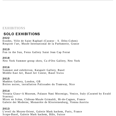
EXHIBITIONS
SOLO EXHIBITIONS
2022
Exodes, Ville de Saint Raphael (Curator : S. Dibo-Cohen)
Respirer l'art, Musée International de la Parfumerie, Grasse
2019
Fun in the Sun, Ferus Gallery Saint Jean Cap Ferrat
2018
New York Summer group show, Ca d'Oro Gallery, New York
2016
Summer end exhibition, Katapult Gallery, Basel
Middle East Art, Basel Art Center, Basel Swiss
2015
Maddox Gallery, London, GB
Boites noires, installation Palissades du Tramway, Nice
2014
Vitraria Glass+A Museum, Palazzo Nani Mocenigo, Venice, Italy (Curated by Ewald
Stastny)
Mises en Scène, Château-Musée Grimaldi, Ht-de-Cagnes, France
Galerie der Moderne, Monastère de Klosterneuburg, Vienna Austria
2013
L’eveil du Moyen-Orient, Galerie Mark hachem, Paris, France
Scope-Basel, Galerie Mark hachem, Bâle, Suisse