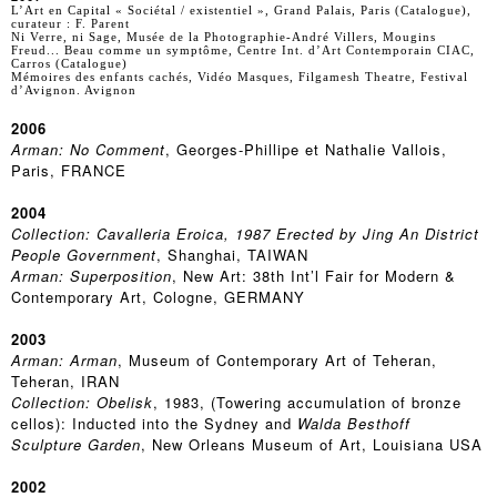
L’Art en Capital « Sociétal / existentiel », Grand Palais, Paris (Catalogue),
curateur : F. Parent
Ni Verre, ni Sage, Musée de la Photographie-André Villers, Mougins
Freud... Beau comme un symptôme, Centre Int. d’Art Contemporain CIAC,
Carros (Catalogue)
Mémoires des enfants cachés, Vidéo Masques, Filgamesh Theatre, Festival
d’Avignon. Avignon
2006
Arman: No Comment
, Georges-Phillipe et Nathalie Vallois,
Paris, FRANCE
2004
Collection: Cavalleria Eroica, 1987 Erected by Jing An District
People Government
, Shanghai, TAIWAN
Arman: Superposition
, New Art: 38th Int’l Fair for Modern &
Contemporary Art, Cologne, GERMANY
2003
Arman: Arman
, Museum of Contemporary Art of Teheran,
Teheran, IRAN
Collection: Obelisk
, 1983, (Towering accumulation of bronze
cellos): Inducted into the Sydney and
Walda Besthoff
Sculpture Garden
, New Orleans Museum of Art, Louisiana USA
2002