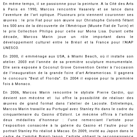
En même temps, il se passionne pour la peinture. A la Cité des Arts
à Paris en 1990, Marcos rencontre Vasarely et se lance dans
l’aventure de l’art optique. Plusieurs prix viennent couronner ses
œuvres : le prix Fiat pour son œuvre sur Christophe Colomb fêtant
les 500 ans de la découverte de l’Amérique (Musée Fiat de Turin) et
le prix Collection Philips pour celle sur Mona Lisa. Durant cette
décade, Marcos Marin joue un rôle important dans le
développement culturel entre le Brésil et la France pour l’AIAP
UNESCO.
En 2000, il emménage aux USA, à Miami Beach, où il installe son
atelier. 2003 est l’année de sa première sculpture monumentale.
Elle sera exposée à Coconut Grove Convention Center à l’occasion
de l’inauguration de la grande foire d’art Arteamericas. Il gagnera
le concours "Best of Florida". En 2004 il expose pour la première
fois à Monaco.
En 2006, Marcos Marin rencontre le styliste Pierre Cardin, qui
devient son mécéne et lui offre la possibilité de réaliser des
œuvres de grand format dans l’atelier de Lacoste. Entretemps,
Marcos Marin travaille au Portugal avec Stanley Ho dans le cadre du
cinquantenaire du Casino d’Estoril. Le mécène offrira à l’artiste
deux médailles d’honneur : l’une remerciant l’artiste pour
l’exposition consacrée à la galerie du Casino et l’autre pour le
portrait Stanley Ho réalisé à Macao. En 2009, invité au Japon dans le
cadre de l’amitié Brésil-Japon, l’artiste obtient la reconnaissance