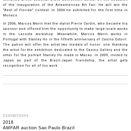
of the inauguration of the Arteamericas Art Fair. He will win the
"Best of Florida" contest. In 2004 he exhibited for the first time in
Monaco.
In 2006, Marcos Marin met the stylist Pierre Cardin, who became his
sponsor and offered him the opportunity to make large-scale works
in the Lacoste workshop. Meanwhile, Marcos Marin works in
Portugal with Stanley Ho in the fiftieth anniversary of Casino Estoril.
The patron will offer the artist two medals of honor: one thanking
the artist for the exhibition dedicated to the Casino Gallery and the
other for the portrait Stanley Ho made in Macau. In 2009, invited to
Japan as part of the Brazil-Japan friendship, the artist gets
recognition for all of his work.
EXHIBITIONS
2018
AMFAR auction Sao Paulo Brazil