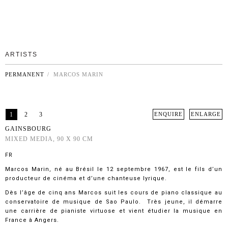
ARTISTS
PERMANENT
/ MARCOS MARIN
1
2
3
ENQUIRE
ENLARGE
GAINSBOURG
MIXED MEDIA, 90 X 90 CM
FR
Marcos Marin, né au Brésil le 12 septembre 1967, est le fils d’un
producteur de cinéma et d’une chanteuse lyrique.
Dès l’âge de cinq ans Marcos suit les cours de piano classique au
conservatoire de musique de Sao Paulo. Très jeune, il démarre
une carrière de pianiste virtuose et vient étudier la musique en
France à Angers.