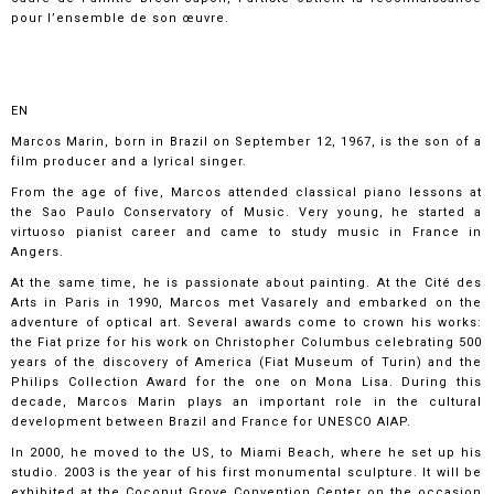
pour l’ensemble de son œuvre.
EN
Marcos Marin, born in Brazil on September 12, 1967, is the son of a
film producer and a lyrical singer.
From the age of five, Marcos attended classical piano lessons at
the Sao Paulo Conservatory of Music. Very young, he started a
virtuoso pianist career and came to study music in France in
Angers.
At the same time, he is passionate about painting. At the Cité des
Arts in Paris in 1990, Marcos met Vasarely and embarked on the
adventure of optical art. Several awards come to crown his works:
the Fiat prize for his work on Christopher Columbus celebrating 500
years of the discovery of America (Fiat Museum of Turin) and the
Philips Collection Award for the one on Mona Lisa. During this
decade, Marcos Marin plays an important role in the cultural
development between Brazil and France for UNESCO AIAP.
In 2000, he moved to the US, to Miami Beach, where he set up his
studio. 2003 is the year of his first monumental sculpture. It will be
exhibited at the Coconut Grove Convention Center on the occasion