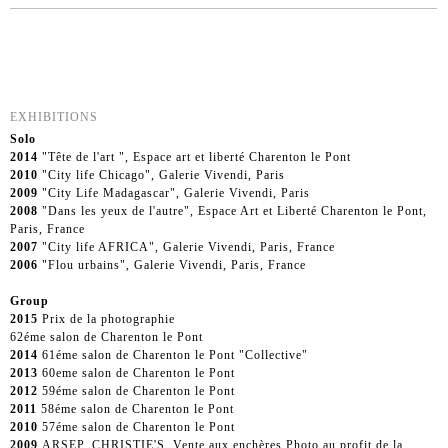
EXHIBITIONS
Solo
2014
"Tête de l'art ", Espace art et liberté Charenton le Pont
2010
"City life Chicago", Galerie Vivendi, Paris
2009
"City Life Madagascar", Galerie Vivendi, Paris
2008
"Dans les yeux de l'autre", Espace Art et Liberté Charenton le Pont,
Paris, France
2007
"City life AFRICA", Galerie Vivendi, Paris, France
2006
"Flou urbains", Galerie Vivendi, Paris, France
Group
2015
Prix de la photographie
62éme salon de Charenton le Pont
2014
61éme salon de Charenton le Pont "Collective"
2013
60eme salon de Charenton le Pont
2012
59éme salon de Charenton le Pont
2011
58éme salon de Charenton le Pont
2010
57éme salon de Charenton le Pont
2009
ARSEP, CHRISTIE'S, Vente aux enchères Photo au profit de la