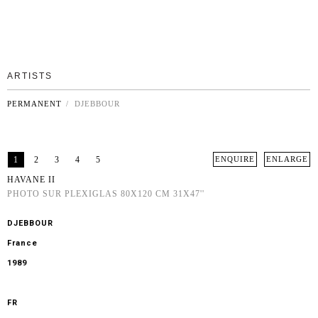
ARTISTS
PERMANENT
/ DJEBBOUR
1
2
3
4
5
ENQUIRE
ENLARGE
HAVANE II
PHOTO SUR PLEXIGLAS 80X120 CM 31X47''
DJEBBOUR
France
1989
FR