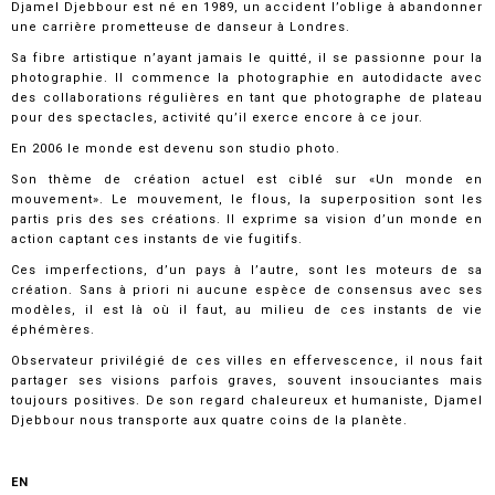
Djamel Djebbour est né en 1989, un accident l’oblige à abandonner
une carrière prometteuse de danseur à Londres.
Sa fibre artistique n’ayant jamais le quitté, il se passionne pour la
photographie. Il commence la photographie en autodidacte avec
des collaborations régulières en tant que photographe de plateau
pour des spectacles, activité qu’il exerce encore à ce jour.
En 2006 le monde est devenu son studio photo.
Son thème de création actuel est ciblé sur «Un monde en
mouvement». Le mouvement, le flous, la superposition sont les
partis pris des ses créations. Il exprime sa vision d’un monde en
action captant ces instants de vie fugitifs.
Ces imperfections, d’un pays à l’autre, sont les moteurs de sa
création. Sans à priori ni aucune espèce de consensus avec ses
modèles, il est là où il faut, au milieu de ces instants de vie
éphémères.
Observateur privilégié de ces villes en effervescence, il nous fait
partager ses visions parfois graves, souvent insouciantes mais
toujours positives. De son regard chaleureux et humaniste, Djamel
Djebbour nous transporte aux quatre coins de la planète.
EN